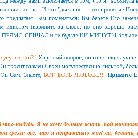
ду нами заключается в том, что я "вдохнула возду
дыхании жизнь... И это "дыхание" -- это принятие Иису
 предлагает Вам поменяться: Вы берете Его замеча
 идиотом (извините за слово, но оно хорошо рису
мным ПРЯМО СЕЙЧАС и не будьте НИ МИНУТЫ больше в 
сусу все это?"
Хороший вопрос, но ответ еще лучше..
 Он просит взамен Своей могущественно-сильной, боль
 Он Сам. Знаете,
БОГ ЕСТЬ ЛЮБОВЬ!!!
Примите Е
ей что-нибудь. Я не хочу больше жить той ничтож
и грехи: все, что я неправильно мог(-ла) делать,