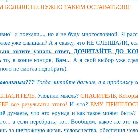
М БОЛЬШЕ НЕ НУЖНО ТАКИМ ОСТАВАТЬСЯ!!!
вно" и поехали..., но я не буду многословной. Я рас
хожее уже слышали? А я скажу, что НЕ СЛЫШАЛИ, есл
льно хотите узнать ответ, ДОЧИТАЙТЕ ДО КО
ь
то, в конце концов,
Вам
... А я свой выбор уже сдел
ного не смогла подобрать).
довольным???
Тогда читайте дальше, а я продолжу св
СПАСИТЕЛЬ
. Уловили мысль?
СПАСИТЕЛЬ, Который
Е все результаты этого!
И что?
ЕМУ ПРИШЛОСЬ
ё думаете, что это ерунда и как такое может быть?
о... а если перебрать, то... Вообщем, какое же это 
знь за ничтожную жизнь человечества, обеспечил ч