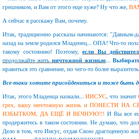
грешником, и Вам от этого еще хуже? Ну что же,
ВА
А сейчас я расскажу Вам, почему.
Итак, традиционно рассказы начинаются: "Давным-да
назад на земле родился Младенец... ОПА! Что-то по
такому состоянию! Поэтому,
если Вы действите
продолжайте жить
ничтожной жизнью
...
Выбират
нравиться это сравнение, но чего-то более выразитель
Все-таки хотите присойдениться и тоже быть 
Итак, этого Младенца назвали...
ИИСУС
, что значит
грех, вашу ничтожную жизнь и ПОНЕСТИ НА СЕБ
ИЗБЫТКОМ, ДА ЕЩЁ И ВЕЧНУЮ!!!
И Вы все ещ
продержитесь в таком состоянии. Не думаю, что долг
Дело в том, что Иисус, отдав Свою драгоценную жи