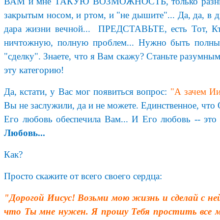
ВАМ и мне ТАКУЮ ВОЗМОЖНОСТЬ, только разница меж
закрытым носом, и ртом, и "не дышите"... Да, да, в 
дара жизни вечной... ПРЕДСТАВЬТЕ, есть Тот, Кто
ничтожную, полную проблем... Нужно быть полным
"сделку". Знаете, что я Вам скажу? Станьте разу
эту категорию!
Да, кстати, у Вас мог появиться вопрос:
"А зачем Ии
Вы не заслужили, да и не можете. Единственное, что
Его любовь обеспечила Вам... И Его любовь -- это
Любовь...
Как?
Просто скажите от всего своего сердца:
"Дорогой Иисус! Возьми мою жизнь и сделай с н
что Ты мне нужен. Я прошу Тебя простить все мо