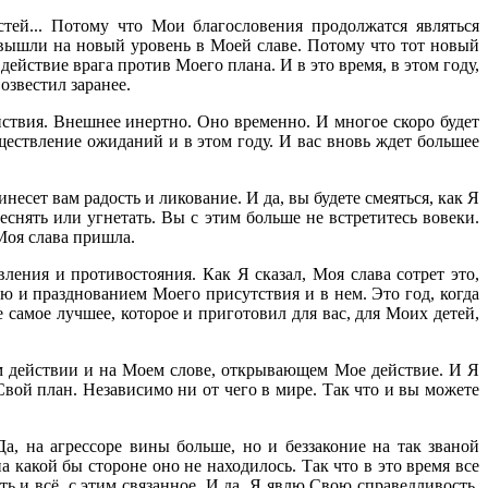
тей... Потому что Мои благословения продолжатся являться
 вышли на новый уровень в Моей славе. Потому что тот новый
йствие врага против Моего плана. И в это время, в этом году,
озвестил заранее.
йствия. Внешнее инертно. Оно временно. И многое скоро будет
ествление ожиданий и в этом году. И вас вновь ждет большее
есет вам радость и ликование. И да, вы будете смеяться, как Я
еснять или угнетать. Вы с этим больше не встретитесь вовеки.
 Моя слава пришла.
ления и противостояния. Как Я сказал, Моя слава сотрет это,
ю и празднованием Моего присутствия и в нем. Это год, когда
 самое лучшее, которое и приготовил для вас, для Моих детей,
ем действии и на Моем слове, открывающем Мое действие. И Я
вой план. Независимо ни от чего в мире. Так что и вы можете
а, на агрессоре вины больше, но и беззаконие на так званой
 какой бы стороне оно не находилось. Так что в это время все
ть и всё, с этим связанное. И да, Я явлю Свою справедливость,