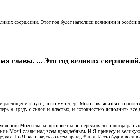
д великих свершений. Этот год будет наполнен великими и особе
емя славы. ... Это год великих свершений
 расчищению пути, поэтому теперь Моя слава явится в точности 
перь Я гряду с силой и властью, и готовностью исполнить все в
 явлению Моей славы, которое вы не переживали никогда раньше
ление Моей славы над всем враждебным. И Я принесу и великую
руках. Но Я расплачусь со всем враждебным. И это будем всем в