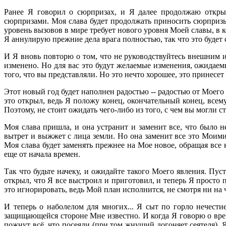
Ранее Я говорил о сюрпризах, и Я далее продолжаю открыв
сюрпризами. Моя слава будет продолжать приносить сюрпризы
уровень вызовов в мире требует нового уровня Моей славы, в 
Я аннулирую прежние дела врага полностью, так что это будет с
И Я вновь повторю о том, что не руководствуйтесь внешним и
изменено. Но для вас это будут желаемые изменения, ожидае
того, что вы представляли. Но это нечто хорошее, это принесет 
Этот новый год будет наполнен радостью -- радостью от Моего 
это открыл, ведь Я положу конец, окончательный конец, всему
Поэтому, не стоит ожидать чего-либо из того, с чем вы могли 
Моя слава пришла, и она устранит и заменит все, что было н
вытрет и выжжет с лица земли. Но она заменит все это Моими
Моя слава будет заменять прежнее на Мое новое, обращая все 
еще от начала времен.
Так что будьте начеку, и ожидайте такого Моего явления. П
открыл, что Я все выстроил и приготовил, и теперь Я просто
это игнорировать, ведь Мой план исполнится, не смотря ни на 
И теперь о наболелом для многих... Я сыт по горло нечести
защищающейся стороне Мне известно. И когда Я говорю о време
пожнут всё, что посеяли (при том жнущий догоняет сеятеля). Я