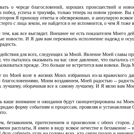
ать о череде благословений, хороших происшествий и новос
 побед, успеха и триумфа, только теперь на новом уровне. Вы
котором Я приношу ответы и обезвреживаю, и аннулирую всякое де
терто с лица земли, не найдется и не вспомнится, о чем Я тоже в
 тем, как все выглядит. Внешнее не есть показателем Моего де
мые новости. И Я дам вам переживать исполнение надежд и осущ
радость.
действия для всех, следующих за Мной. Явление Моей славы прин
, что пыталось оказывать на вас свое давление, что пыталось ст
сталкиваться прежде. Это больше не встретится вам вовеки. Ведь
е по Моей воле в жизнях Моих избранных из-за вражеского дав
 благословениями, Моим воздаянием, Моей радостью -- радость
к лучшему, оборачивая все к самому лучшему. И Я явлю вам Мое
усть ваше внимание и ожидания будут сконцентрированы на Мо
 придаю форму событиям и процессам, проявляя и устанавливая С
что.
ем, беззаконием, притеснением и произволом с обеих сторон. Д
ни расплаты, Я имею в виду всякое нечестие и беззаконие -- на
 буду собирать угли на головы всех, кто сеяли раздор и ненавис