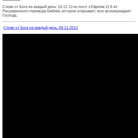
Слово от Бога на каждый день: 10.12.13 из посл. к Евреям 11:6 из
Расширенного перевода Библии, которое открывает, кого вознаграждает
Господь.
Слово от Бога на каждый день: 09.12.2013