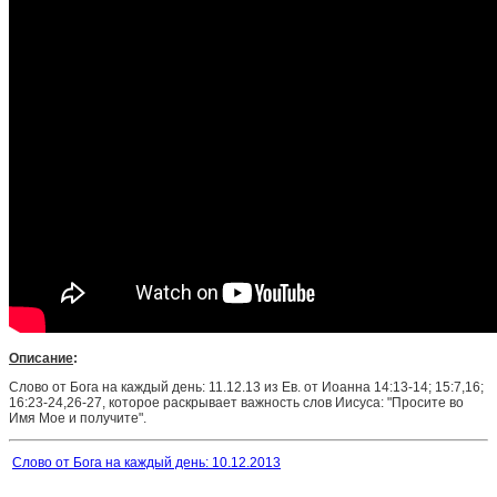
Описание
:
Слово от Бога на каждый день: 11.12.13 из Ев. от Иоанна 14:13-14; 15:7,16;
16:23-24,26-27, которое раскрывает важность слов Иисуса: "Просите во
Имя Мое и получите".
Слово от Бога на каждый день: 10.12.2013