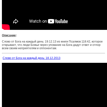
Описание
:
Слово от Бога на каждый день: 19.12.13 из книги Псалмов 118:42, которое
открывает, что люди Божьи через упование на Бога дадут ответ и отпор
всем своим
неприятелям и
оппонентам.
Слово от Бога на каждый день: 18.12.2013