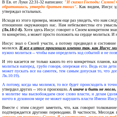
В Ев. от Луки 22:31-32 написано:
"И сказал Господь: Симон! 
обратившись, утверди братьев твоих".
Как видим, Иисус зд
утверждал остальных.
Исходя из этого примера, можем еще раз увидеть, что нам сл
отношении окружающих нас. Нам небезызвестны его умыслы
(Лк.18:1-8).
Хотя здесь Иисус говорит о Своем конкретном зна
то конкретно, а может просто положить на сердце молиться. И 
Иисус знал о Своей участи, а потому предвидел и состояние 
молился.
И все в итоге произошло именно так, как Иисус мо
нужно молиться -- чтобы нам определить ход событий и не поз
И это касается не только каких-то его конкретных планов, к
молиться наперед, грубо говоря, опережая его. Ведь если дет
может пускать все на самотек, тем самым допуская то, что до
Лк.10:19).
А потому, когда мы молимся, то все будет происходить в точно
утвердил других -- это и произошло.
А иначе и быть не могло,
в молитве мы высвобождаем свое слово власти, и делам (должн
ничто в духовном мире не может нарушить власти Имени Иисус
Вместе с этим следует заметить, что, как говорит толковани
подтверждается другими переводами. В частности, Месседж 
мякину от пшеницы. Симон, Я, в частности, молился за теб