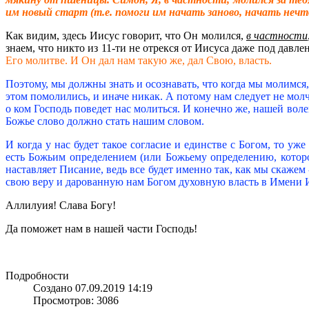
им новый старт (т.е. помоги им начать заново, начать нечт
Как видим, здесь Иисус говорит, что Он молился,
в частности
знаем, что никто из 11-ти не отрекся от Иисуса даже под давл
Его молитве. И Он дал нам такую же, дал Свою, власть.
Поэтому, мы должны знать и осознавать, что когда мы молимся
этом помолились, и иначе никак. А потому нам следует не молч
о ком Господь поведет нас молиться. И конечно же, нашей воле
Божье слово должно стать нашим словом.
И когда у нас будет такое согласие и единстве с Богом, то у
есть Божьим определением (или Божьему определению, которое
наставляет Писание, ведь все будет именно так, как мы скаже
свою веру и дарованную нам Богом духовную власть в Имени 
Аллилуия! Слава Богу!
Да поможет нам в нашей части Господь!
Подробности
Создано 07.09.2019 14:19
Просмотров: 3086