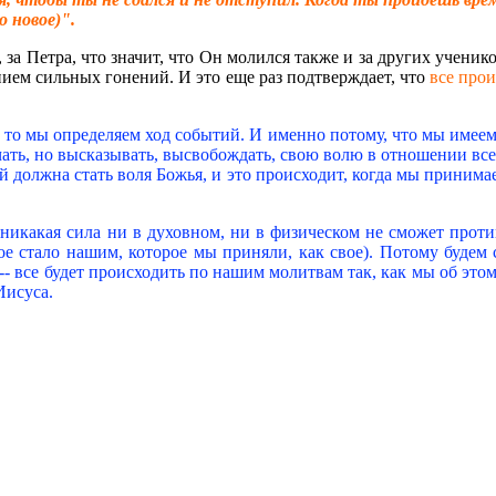
о новое)".
, за Петра, что значит, что Он молился также и за других учени
ением сильных гонений. И это еще раз подтверждает, что
все прои
, то мы определяем ход событий. И именно потому, что мы имеем 
ать, но высказывать, высвобождать, свою волю в отношении всего
й должна стать воля Божья, и это происходит, когда мы принима
же никакая сила ни в духовном, ни в физическом не сможет прот
 стало нашим, которое мы приняли, как свое). Потому будем с
м -- все будет происходить по нашим молитвам так, как мы об эт
Иисуса.