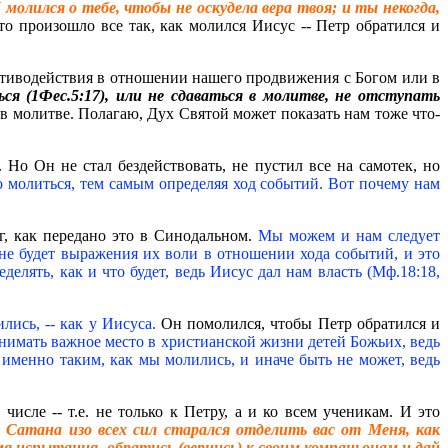
 молился о тебе, чтобы не оскудела вера твоя; и ты некогда,
то произошло все так, как молился Иисус -- Петр обратился и
ротиводействия в отношении нашего продвижения с Богом или в
я (1Фес.5:17), или не сдаваться в молитве, не отступать
в молитве. Полагаю, Дух Святой может показать нам тоже что-
 Но Он не стал бездействовать, не пустил все на самотек, но
о молиться, тем самым определяя ход событий. Вот почему нам
аг, как передано это в Синодальном.
Мы можем и нам следует
, не будет выражения их воли в отношении хода событий, и это
елять, как и что будет, ведь Иисус дал нам власть (Мф.18:18,
лись, -- как у Иисуса.
Он помолился, чтобы Петр обратился и
нимать важное место в христианской жизни детей Божьих, ведь
т именно таким, как мы молились, и иначе быть не может, ведь
исле -- т.е. не только к Петру, а и ко всем ученикам. И это
. Сатана изо всех сил старался отделить вас от Меня, как
я испытания, обратись (вернись) к своим компаньонам и дай