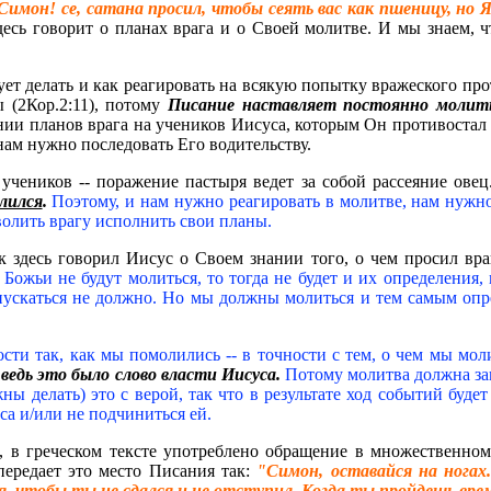
Симон! се, сатана просил, чтобы сеять вас как пшеницу, но Я
есь говорит о планах врага и о Своей молитве. И мы знаем, ч
едует делать и как реагировать на всякую попытку вражеского п
 (2Кор.2:11), потому
Писание наставляет постоянно молитьс
нии планов врага на учеников Иисуса, которым Он противостал 
нам нужно последовать Его водительству.
учеников -- поражение пастыря ведет за собой рассеяние овец.
лился
.
Поэтому, и нам нужно реагировать в молитве, нам нужн
волить врагу исполнить свои планы.
ак здесь говорил Иисус о Своем знании того, о чем просил вр
и Божьи не будут молиться, то тогда не будет и их определения
пускаться не должно. Но мы должны молиться и тем самым опред
сти так, как мы помолились -- в точности с тем, о чем мы моли
 ведь это было слово власти Иисуса.
Потому молитва должна за
ы делать) это с верой, так что в результате ход событий буде
а и/или не подчиниться ей.
е, в греческом тексте употреблено обращение в множественном ч
передает это место Писания так:
"Симон, оставайся на ногах
я, чтобы ты не сдался и не отступил. Когда ты пройдешь врем