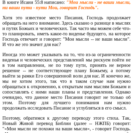
В книге Исаии 55:8 написано:
"Мои мысли - не ваши мысли,
ни ваши пути - пути Мои, говорит Господь".
Хотя это известное место Писания, Господь продолжает
обращать на него внимание. Здесь сказано о разнице в мыслях
и путях Божьих и человеческих. Так часто мы можем себе что-
то планировать, иметь какое-то виденье будущего, на которое
Господь отвечает и говорит: "Мои мысли -- не ваши мысли".
И что же это значит для нас?
Иногда это может указывать на то, что из-за ограниченности
виденья и человеческих представлений мы рискуем пойти не
в том направлении, не по тому пути, принять не верное
решение -- не соответствующее плану Божьему, а потому
выйти за рамки Его совершенной воли для нас. И конечно же,
мы не хотим этого, так что в таком случае нам нужно
обращаться к откровению, к открытым нам мыслям Божьим и
сопоставлять с ними наши планы и представления. Однако
очевидно, что данное место Писания говорит не только об
этом. Поэтому для лучшего понимания нам нужно
продолжать исследовать Писание и углубляться в его смысл.
Поэтому, обратимся к другому переводу этого стиха. Так,
Новый Живой перевод Библии (далее -- НЖПБ) говорит:
"«Мои мысли не похожи на ваши мысли», - говорит Господь.