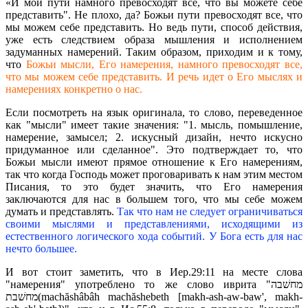
«И мои пути намного превосходят все, что вы можете себе
представить". Не плохо, да? Божьи пути превосходят все, что
мы можем себе представить. Но ведь пути, способ действия,
уже есть следствием образа мышления и исполнением
задуманных намерений. Таким образом, приходим и к тому,
что
Божьи мысли, Его намерения, намного превосходят все,
что мы можем себе представить. И речь идет о Его мыслях и
намерениях конкретно о нас.
Если посмотреть на язык оригинала, то слово, переведенное
как "мысли" имеет такие значения: "1. мысль, помышление,
намерение, замысел; 2. искусный дизайн, нечто искусно
придуманное или сделанное". Это подтверждает то, что
Божьи мысли имеют прямое отношение к Его намерениям,
так что когда Господь может проговаривать к нам этим местом
Писания, то это будет значить, что Его намерения
заключаются для нас в большем того, что мы себе можем
думать и представлять.
Так что нам не следует ограничиваться
своими мыслями и представлениями, исходящими из
естественного логического хода событий. У Бога есть для нас
нечто большее.
И вот стоит заметить, что в Иер.29:11 на месте слова
"намерения" употреблено то же слово иврита "מחשׁבה
מחשׁבת(machăshâbâh machăshebeth [makh-ash-aw-baw', makh-