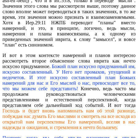
ash-eh'-beth])", что и в Ис.55:8, только в переводе "мысли".
Значения этого слова мы рассмотрели выше, поэтому данное
слово вполне может переводиться в таких значениях, в то же
время, эти значения можно признать и взаимозаменяемыми.
Хотя в Иер.29:11 НЖПБ переводит "планы" вместо
намерений, и это, в принципе, логично, ведь мысли,
намерения и планы взаимосвязаны, а к одному из
приведенных значений иврита, к слову "замысел", и вовсе
"план" есть синонимом.
И вот в этом контексте намерений и планов интересно
рассмотреть второе объяснение слова иврита как нечто
искусно придуманное.
Божий план искусно придуманный им,
искусно составленный. У Него нет промахов, упущений и
недочетов. И этот искусно составленный план Божьих
намерений для нас и Его мыслей о нас, превосходит все то,
что мы можем себе представить!
Конечно, ведь часто мы
продолжаем руководствоваться человеческими
представлениями и естественной перспективой, когда
представляем себе дальнейший ход событий. И вот тогда
Господь и будет вновь напоминать нам об этой разнице,
побуждая нас думать Его мыслями и смотреть на все исходя из
открытой нам перспективы Его намерений, вселяя в нас
надежды и ожидания, и стремления к нечто большему.
Поэтому, когда мы себе что-то планируем и что-то