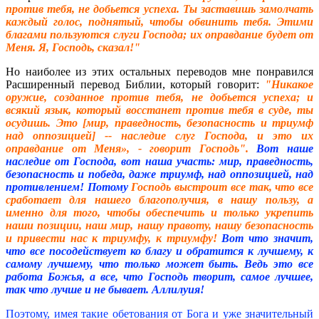
против тебя, не добьется успеха. Ты заставишь замолчать
каждый голос, поднятый, чтобы обвинить тебя. Этими
благами пользуются слуги Господа; их оправдание будет от
Меня. Я, Господь, сказал!"
Но наиболее из этих остальных переводов мне понравился
Расширенный перевод Библии, который говорит:
"Никакое
оружие, созданное против тебя, не добьется успеха; и
всякий язык, который восстанет против тебя в суде, ты
осудишь. Это [мир, праведность, безопасность и триумф
над оппозицией] -- наследие слуг Господа, и это их
оправдание от Меня», - говорит Господь".
Вот наше
наследие от Господа, вот наша участь: мир, праведность,
безопасность и победа, даже триумф, над оппозицией, над
противлением! Потому
Господь выстроит все так, что все
сработает для нашего благополучия, в нашу пользу, а
именно для того, чтобы обеспечить и только укрепить
наши позиции, наш мир, нашу правоту, нашу безопасность
и привести нас к триумфу, к триумфу!
Вот что значит,
что все посодействует ко благу и обратится к лучшему, к
самому лучшему, что только может быть. Ведь это все
работа Божья, а все, что Господь творит, самое лучшее,
так что лучше и не бывает. Аллилуия!
Поэтому, имея такие обетования от Бога и уже значительный