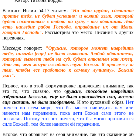
Автор: Татьяна Бордюг
В книге Исаии 54:17 читаем:
"Ни одно орудие, сделанное
против тебя, не будет успешно; и всякий язык, который
будет состязаться с тобою на суде, - ты обвинишь. Это
есть наследие рабов Господа, оправдание их от Меня,
говорит Господь".
Рассмотрим это место Писания в других
переводах.
Месседж говорит:
"Оружие, которое может навредить
тебе, никогда [еще] не было выковано. Любой обвинитель,
который вызовет тебя на суд, будет отклонен как лжец.
Это то, чего могут ожидать слуги Божьи. Я прослежу за
тем, чтобы все сработало к самому лучшему». Божий
указ".
Первое, что в этой формулировке привлекает внимание, так
это то, что сказано, что о
ружие, способное навредить
избранным Божьим, еще не было произведено или, можно
еще сказать, не было изобретено.
И это духовный образ.
Нет
ничего во всем мире, что бы могло навредить нам или
нанести нам поражение, пока дети Божьи сами этого не
позволят. Потому что нет ничего, что бы могло противиться
силе Божьей, тем более нанести ей поражение.
Второе, что обращает на себя внимание, так это сказанное об