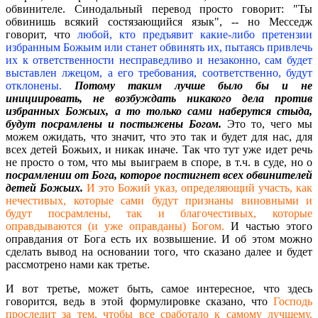
обвинителе. Синодальный перевод просто говорит: "Ты
обвинишь всякий состязающийся язык", -- но Месседж
говорит, что
любой, кто предъявит какие-либо претензии
избранным Божьим или станет обвинять их, пытаясь привлечь
их к ответственности несправедливо и незаконно, сам будет
выставлен лжецом, а его требования, соответственно, будут
отклонены.
Потому таким лучше было бы и не
инициировать, не возбуждать никакого дела против
избранных Божьих, а то только сами наберутся стыда,
будут посрамлены и постыжены Богом.
Это то, чего мы
можем ожидать, что значит, что это так и будет для нас, для
всех детей Божьих, и никак иначе. Так что тут уже идет речь
не просто о том, что мы выиграем в споре, в т.ч. в суде, но о
посрамлении от Бога, которое постигнет всех обвинителей
детей Божьих.
И это Божий указ, определяющий участь, как
нечестивых, которые сами будут признаны виновными и
будут посрамлены, так и благочестивых, которые
оправдываются (и уже оправданы) Богом.
И частью этого
оправдания от Бога есть их возвышение. И об этом можно
сделать вывод на основании того, что сказано далее и будет
рассмотрено нами как третье.
И вот третье, может быть, самое интересное, что здесь
говорится, ведь в этой формулировке сказано, что
Господь
проследит за тем, чтобы все сработало к самому лучшему.