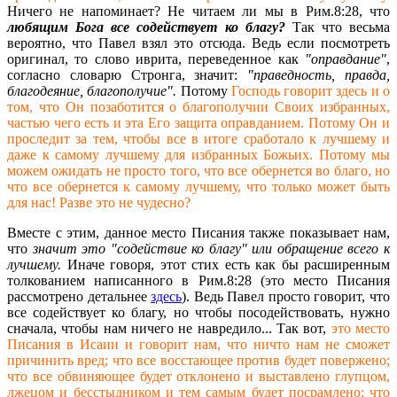
Ничего не напоминает? Не читаем ли мы в Рим.8:28, что
любящим Бога все содействует ко благу?
Так что весьма
вероятно, что Павел взял это отсюда. Ведь если посмотреть
оригинал, то слово иврита, переведенное как
"оправдание"
,
согласно словарю Стронга, значит:
"праведность, правда,
благодеяние, благополучие".
Потому
Господь говорит здесь и о
том, что Он позаботится о благополучии Своих избранных,
частью чего есть и эта Его защита оправданием. Потому Он и
проследит за тем, чтобы все в итоге сработало к лучшему и
даже к самому лучшему для избранных Божьих. Потому мы
можем ожидать не просто того, что все обернется во благо, но
что все обернется к самому лучшему, что только может быть
для нас! Разве это не чудесно?
Вместе с этим, данное место Писания также показывает нам,
что
значит это "содействие ко благу" или обращение всего к
лучшему.
Иначе говоря, этот стих есть как бы расширенным
толкованием написанного в Рим.8:28 (это место Писания
рассмотрено детальнее
здесь
). Ведь Павел просто говорит, что
все содействует ко благу, но чтобы посодействовать, нужно
сначала, чтобы нам ничего не навредило... Так вот,
это место
Писания в Исаии и говорит нам, что ничто нам не сможет
причинить вред; что все восстающее против будет повержено;
что все обвиняющее будет отклонено и выставлено глупцом,
лжецом и бесстыдником и тем самым будет посрамлено; что