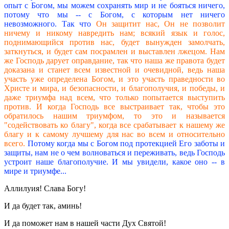
опыт с Богом, мы можем сохранять мир и не бояться ничего,
потому что мы -- с Богом, с которым нет ничего
невозможного. Так что
Он защитит нас, Он не позволит
ничему и никому навредить нам; всякий язык и голос,
поднимающийся против нас, будет вынужден замолчать,
заткнуться, и будет сам посрамлен и выставлен лжецом. Нам
же Господь дарует оправдание, так что наша же правота будет
доказана и станет всем известной и очевидной, ведь наша
участь уже определена Богом, и это участь праведности во
Христе и мира, и безопасности, и благополучия, и победы, и
даже триумфа над всем, что только попытается выступить
против. И когда Господь все выстраивает так, чтобы это
обратилось нашим триумфом, то это и называется
"содействовать ко благу", когда все срабатывает к нашему же
благу и к самому лучшему для нас во всем и относительно
всего.
Потому когда мы с Богом под протекцией Его заботы и
защиты, нам не о чем волноваться и переживать, ведь Господь
устроит наше благополучие. И мы увидели, какое оно -- в
мире и триумфе...
Аллилуия! Слава Богу!
И да будет так, аминь!
И да поможет нам в нашей части Дух Святой!