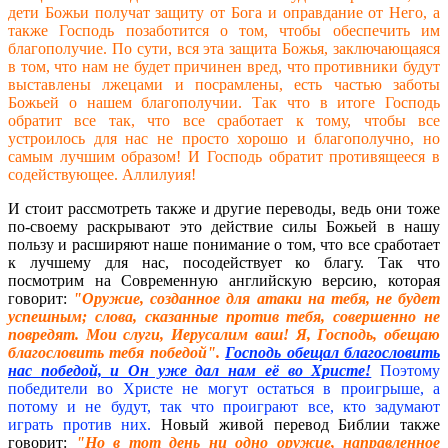
дети Божьи получат защиту от Бога и оправдание от Него, а
также Господь позаботится о том, чтобы обеспечить им
благополучие. По сути, вся эта защита Божья, заключающаяся
в том, что нам не будет причинен вред, что противники будут
выставлены лжецами и посрамлены, есть частью заботы
Божьей о нашем благополучии. Так что в итоге Господь
обратит все так, что все сработает к тому, чтобы все
устроилось для нас не просто хорошо и благополучно, но
самым лучшим образом! И Господь обратит противящееся в
содействующее. Аллилуия!
И стоит рассмотреть также и другие переводы, ведь они тоже
по-своему раскрывают это действие силы Божьей в нашу
пользу и расширяют наше понимание о том, что все сработает
к лучшему для нас, посодействует ко благу. Так что
посмотрим на Современную английскую версию, которая
говорит:
"Оружие, созданное для атаки на тебя, не будет
успешным; слова, сказанные против тебя, совершенно не
повредят. Мои слуги, Иерусалим ваш! Я, Господь, обещаю
благословить тебя победой".
Господь обещал благословить
нас победой, и Он уже дал нам её во Христе!
Поэтому
победители во Христе не могут остаться в проигрыше, а
потому и не будут, так что проиграют все, кто задумают
играть против них.
Новый живой перевод Библии также
говорит:
"Но в тот день ни одно оружие, направленное