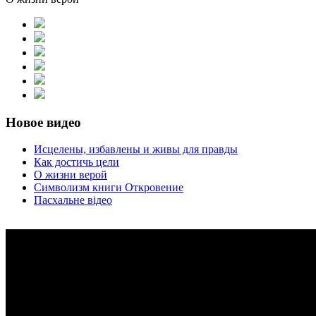
Новое видео
Исцелены, избавлены и живы для правды
Как достичь цели
О жизни верой
Символизм книги Откровение
Пасхальне відео