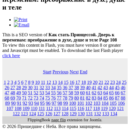
и теле
This is a SEO version of
Как стать Принцессой. Дверь к
переменам: преображение в духе, душе и теле Page 108
To view this content in Flash, you must have version 8 or greater
and Javascript must be enabled. To download the last Flash player
click here
Start
Previous
Next
End
1
2
3
4
5
6
7
8
9
10
11
12
13
14
15
16
17
18
19
20
21
22
23
24
25
26
27
28
29
30
31
32
33
34
35
36
37
38
39
40
41
42
43
44
45
46
47
48
49
50
51
52
53
54
55
56
57
58
59
60
61
62
63
64
65
66
67
68
69
70
71
72
73
74
75
76
77
78
79
80
81
82
83
84
85
86
87
88
89
90
91
92
93
94
95
96
97
98
99
100
101
102
103
104
105
106
107
108
109
110
111
112
113
114
115
116
117
118
119
120
121
122
123
124
125
126
127
128
129
130
131
132
133
134
FlippingBook
page flip
extension for Joomla.
© 2026 Пришедшие с Неба. Все права защищены.