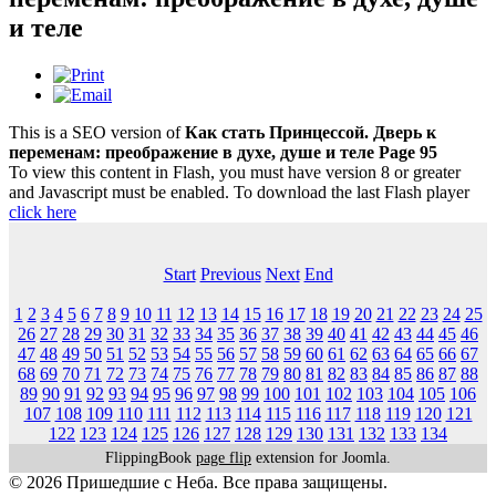
и теле
This is a SEO version of
Как стать Принцессой. Дверь к
переменам: преображение в духе, душе и теле Page 95
To view this content in Flash, you must have version 8 or greater
and Javascript must be enabled. To download the last Flash player
click here
Start
Previous
Next
End
1
2
3
4
5
6
7
8
9
10
11
12
13
14
15
16
17
18
19
20
21
22
23
24
25
26
27
28
29
30
31
32
33
34
35
36
37
38
39
40
41
42
43
44
45
46
47
48
49
50
51
52
53
54
55
56
57
58
59
60
61
62
63
64
65
66
67
68
69
70
71
72
73
74
75
76
77
78
79
80
81
82
83
84
85
86
87
88
89
90
91
92
93
94
95
96
97
98
99
100
101
102
103
104
105
106
107
108
109
110
111
112
113
114
115
116
117
118
119
120
121
122
123
124
125
126
127
128
129
130
131
132
133
134
FlippingBook
page flip
extension for Joomla.
© 2026 Пришедшие с Неба. Все права защищены.