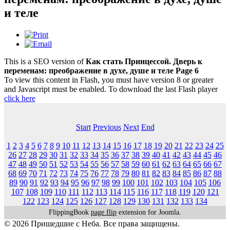
и теле
This is a SEO version of
Как стать Принцессой. Дверь к
переменам: преображение в духе, душе и теле Page 6
To view this content in Flash, you must have version 8 or greater
and Javascript must be enabled. To download the last Flash player
click here
Start
Previous
Next
End
1
2
3
4
5
6
7
8
9
10
11
12
13
14
15
16
17
18
19
20
21
22
23
24
25
26
27
28
29
30
31
32
33
34
35
36
37
38
39
40
41
42
43
44
45
46
47
48
49
50
51
52
53
54
55
56
57
58
59
60
61
62
63
64
65
66
67
68
69
70
71
72
73
74
75
76
77
78
79
80
81
82
83
84
85
86
87
88
89
90
91
92
93
94
95
96
97
98
99
100
101
102
103
104
105
106
107
108
109
110
111
112
113
114
115
116
117
118
119
120
121
122
123
124
125
126
127
128
129
130
131
132
133
134
FlippingBook
page flip
extension for Joomla.
© 2026 Пришедшие с Неба. Все права защищены.