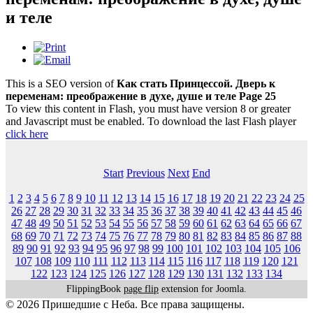
и теле
This is a SEO version of
Как стать Принцессой. Дверь к
переменам: преображение в духе, душе и теле Page 25
To view this content in Flash, you must have version 8 or greater
and Javascript must be enabled. To download the last Flash player
click here
Start
Previous
Next
End
1
2
3
4
5
6
7
8
9
10
11
12
13
14
15
16
17
18
19
20
21
22
23
24
25
26
27
28
29
30
31
32
33
34
35
36
37
38
39
40
41
42
43
44
45
46
47
48
49
50
51
52
53
54
55
56
57
58
59
60
61
62
63
64
65
66
67
68
69
70
71
72
73
74
75
76
77
78
79
80
81
82
83
84
85
86
87
88
89
90
91
92
93
94
95
96
97
98
99
100
101
102
103
104
105
106
107
108
109
110
111
112
113
114
115
116
117
118
119
120
121
122
123
124
125
126
127
128
129
130
131
132
133
134
FlippingBook
page flip
extension for Joomla.
© 2026 Пришедшие с Неба. Все права защищены.