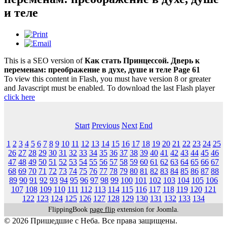
и теле
This is a SEO version of
Как стать Принцессой. Дверь к
переменам: преображение в духе, душе и теле Page 61
To view this content in Flash, you must have version 8 or greater
and Javascript must be enabled. To download the last Flash player
click here
Start
Previous
Next
End
1
2
3
4
5
6
7
8
9
10
11
12
13
14
15
16
17
18
19
20
21
22
23
24
25
26
27
28
29
30
31
32
33
34
35
36
37
38
39
40
41
42
43
44
45
46
47
48
49
50
51
52
53
54
55
56
57
58
59
60
61
62
63
64
65
66
67
68
69
70
71
72
73
74
75
76
77
78
79
80
81
82
83
84
85
86
87
88
89
90
91
92
93
94
95
96
97
98
99
100
101
102
103
104
105
106
107
108
109
110
111
112
113
114
115
116
117
118
119
120
121
122
123
124
125
126
127
128
129
130
131
132
133
134
FlippingBook
page flip
extension for Joomla.
© 2026 Пришедшие с Неба. Все права защищены.