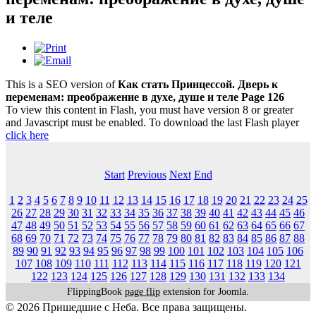
и теле
This is a SEO version of
Как стать Принцессой. Дверь к
переменам: преображение в духе, душе и теле Page 126
To view this content in Flash, you must have version 8 or greater
and Javascript must be enabled. To download the last Flash player
click here
Start
Previous
Next
End
1
2
3
4
5
6
7
8
9
10
11
12
13
14
15
16
17
18
19
20
21
22
23
24
25
26
27
28
29
30
31
32
33
34
35
36
37
38
39
40
41
42
43
44
45
46
47
48
49
50
51
52
53
54
55
56
57
58
59
60
61
62
63
64
65
66
67
68
69
70
71
72
73
74
75
76
77
78
79
80
81
82
83
84
85
86
87
88
89
90
91
92
93
94
95
96
97
98
99
100
101
102
103
104
105
106
107
108
109
110
111
112
113
114
115
116
117
118
119
120
121
122
123
124
125
126
127
128
129
130
131
132
133
134
FlippingBook
page flip
extension for Joomla.
© 2026 Пришедшие с Неба. Все права защищены.