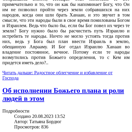
примечательно и то, что он как бы напоминает Богу, что Он
им не позволил пройти через земли собравшихся на них
народов, когда они шли брать Ханаан, и это звучит в том
смысле, что эти народы были в свое время помилованы Богом
и Израилем. Ведь что было бы, если бы Бог повел их через те
земли? Богу нужно было бы расчистить путь Израилю и
истребить те народы. Ничто не могло устоять тогда против
них, ведь у Бога был план ввести Израиль в землю,
обещанную Аврааму. И Бог отдал Израилю Ханаан во
владение постоянное, вечное. Потому если те народы
возмутились против Божьего определения, то с Кем им
придется иметь дело?..
Читать дальше: Радостное облегчение и избавление от
Господа
Об исполнении Божьего плана и роли
людей в этом
Подробности
Создано 20.08.2023 13:52
Автор: Татьяна Бордюг
Просмотров: 836