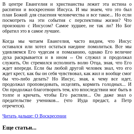
В центре Евангелия и христианства лежит эта истина о
распятии и воскресении Иисуса. И мы знаем, что это был
план Божий для спасения человечества и все такое... Но если
посмотреть на эти события с перспективы жизни? Что
произошло с Иисусом? Самое худшее, не так ли? Но Бог
обратил это в самое лучшее.
Когда мы читаем Евангелия, часто видим, что Иисус
оставался или хотел остаться наедине помолиться. Все мы
удивляемся Его чудесам и помазанию, однако Его величие
духа раскрывается и в ином -- Он служил и продолжал
служить, Он стремился исполнить волю Отца, зная, что Его
ждет впереди. Если бы любой другой человек знал, что его
ждет крест, как бы он себя чувствовал, как жил и вообще смог
бы что-либо делать? Но Иисус, зная, к чему все идет,
продолжал проповедовать, исцелять, кормить голодных... И
Он продолжал благотворить тем, кто впоследствии мог быть в
толпе и кричать, чтобы Его распяли... Он даже знал о
предательстве учеников... (что Иуда предаст, а Петр
отречется).
Читать дальше: О Воскресении
Еще статьи...