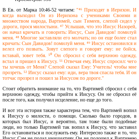
В Ев. от Марка 10:46-52 читаем:
"⁴⁶ Приходят в Иерихон. И
когда выходил Он из Иерихона с учениками Своими и
множеством народа, Вартимей, сын Тимеев, слепой сидел у
дороги, прося милостыни. ⁴⁷ Услышав, что это Иисус Назорей,
он начал кричать и говорить: Иисус, Сын Давидов! помилуй
меня. ⁴⁸ Многие заставляли его молчать; но он еще более стал
кричать: Сын Давидов! помилуй меня. ⁴⁹ Иисус остановился и
велел его позвать. Зовут слепого и говорят ему: не бойся,
вставай, зовет тебя. ⁵⁰ Он сбросил с себя верхнюю одежду,
встал и пришел к Иисусу. ⁵¹ Отвечая ему, Иисус спросил: чего
ты хочешь от Меня? Слепой сказал Ему: Учитель! чтобы мне
прозреть. ⁵² Иисус сказал ему: иди, вера твоя спасла тебя. И он
тотчас прозрел и пошел за Иисусом по дороге."
Стоит обратить внимание на то, что Вартимей сбросил с себя
верхнюю одежду, чтобы прийти к Иисусу. Он не сбросил её
после того, как получил исцеление, но еще до того.
И вот эта история также характерна тем, что Вартимей вопил
к Иисусу о милости, о помощи. Сколько было городов, в
которых был Иисус, и вероятно, там тоже были подобные
люди, но только Вартимей так вопил к Иисусу, что заставил
Его остановиться и послужить ему. Интересно также и то, что
Иисус Сам не подал инициативу, Он не подошел к Вартимею