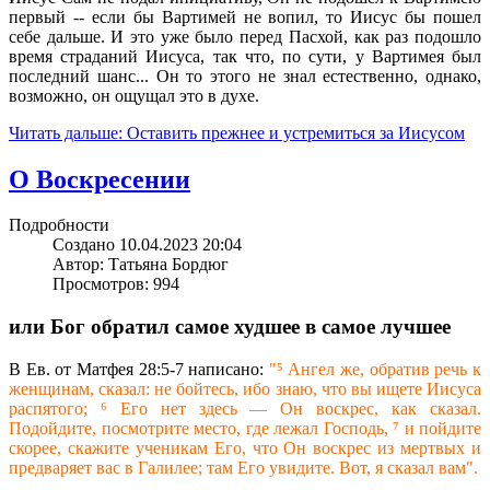
первый -- если бы Вартимей не вопил, то Иисус бы пошел
себе дальше. И это уже было перед Пасхой, как раз подошло
время страданий Иисуса, так что, по сути, у Вартимея был
последний шанс... Он то этого не знал естественно, однако,
возможно, он ощущал это в духе.
Читать дальше: Оставить прежнее и устремиться за Иисусом
О Воскресении
Подробности
Создано 10.04.2023 20:04
Автор: Татьяна Бордюг
Просмотров: 994
или Бог обратил самое худшее в самое лучшее
В Ев. от Матфея 28:5-7 написано:
"⁵ Ангел же, обратив речь к
женщинам, сказал: не бойтесь, ибо знаю, что вы ищете Иисуса
распятого; ⁶ Его нет здесь — Он воскрес, как сказал.
Подойдите, посмотрите место, где лежал Господь, ⁷ и пойдите
скорее, скажите ученикам Его, что Он воскрес из мертвых и
предваряет вас в Галилее; там Его увидите. Вот, я сказал вам".