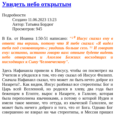
Увидеть небо открытым
Подробности
Создано 11.06.2023 13:23
Автор: Татьяна Бордюг
Просмотров: 945
В Ев. от Иоанна 1:50-51 написано:
"⁵⁰ Иисус сказал ему в
ответ: ты веришь, потому что Я тебе сказал: «Я видел
тебя под смоковницею»; увидишь больше сего. ⁵¹ И говорит
ему: истинно, истинно говорю вам: отныне будете видеть
небо отверстым и Ангелов Божиих восходящих и
нисходящих к Сыну Человеческому".
Здесь Нафанаила привели к Иисусу, чтобы он посмотрел на
Учителя и убедился в том, что ему сказал об Иисусе Филипп.
Сначала Нафанаил сказал, что может ли быть нечто доброе из
Назарета?.. Как видим, Иисус разбивал все стереотипы: Бог и
Царь всей Вселенной, но родился в хлеву, два года был
беженцем в Египте, вырос в Назарете, в Галилее, которая
была переполнена язычниками, а потому о которой Иудеи и
имели такое мнение, что оттуда, из языческой Галиллеи, не
может быть ничего доброго и того, что от Бога. Однако Бог
совершенно не взирал ни чьи стереотипы, и Мессия пришел