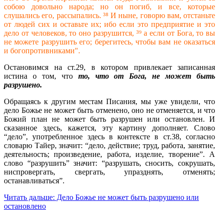
собою довольно народа; но он погиб, и все, которые
слушались его, рассыпались. ³⁸ И ныне, говорю вам, отстаньте
от людей сих и оставьте их; ибо если это предприятие и это
дело от человеков, то оно разрушится, ³⁹ а если от Бога, то вы
не можете разрушить его; берегитесь, чтобы вам не оказаться
и богопротивниками".
Остановимся на ст.29, в котором привлекает записанная
истина о том, что
то, что от Бога, не может быть
разрушено.
Обращаясь к другим местам Писания, мы уже увидели, что
дело Божье не может быть отменено, оно не отменяется, и что
Божий план не может быть разрушен или остановлен. И
сказанное здесь, кажется, эту картину дополняет. Слово
“дело”, употребленное здесь в контексте в ст.38, согласно
словарю Тайер, значит: “дело, действие; труд, работа, занятие,
деятельность; произведение, работа, изделие, творение”. А
слово “разрушить” значит: “разрушать, сносить, сокрушать,
ниспровергать, свергать, упразднять, отменять;
останавливаться”.
Читать дальше: Дело Божье не может быть разрушено или
остановлено