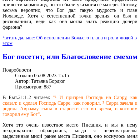
привести кормилицу, но это были указания её матери. Потому,
весьма вероятно, что Бог дал такую мудрость и план
Иохаведе. Хотя с естественной точки зрения, он был и
рискованный, ведь как она могла знать реакцию дочери
фараона?
Читать дальше: Об исполнении Божьего плана и роли людей в
этом
Бог посетит, или Благословение смехом
Подробности
Создано 05.08.2023 15:15
Автор: Татьяна Бордюг
Просмотров: 887
В Быт.21:1-2 читаем:
"¹ И призрел Господь на Сарру, как
сказал; и сделал Господь Сарре, как говорил. ² Сарра зачала и
родила Аврааму сына в старости его во время, о котором
говорил ему Бог".
Хотя это очень известное место Писания, и мы к нему
неоднократно обращались, когда я пересматривала
выделенные мной ранее места Писания, оно коснулось меня