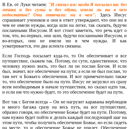
В Ев. от Луки читаем:
"И сказал им: когда Я посылал вас без
мешка и без сумы́ и без обуви, имели ли вы в чем
недостаток? Они отвечали: ни в чем".
Здесь Иисус
спрашивает учеников и они в ответ утверждают, что они ни в
чем не имели нужды, когда шли на легке, так сказать, будучи
посланными Иисусом. И вот стоит заметить, что речь идет о
том, что, во-первых, они шли, будучи посланными Иисусом, и
во-вторых, они не имели ни в чем нужды. И как
усматривается, эти два аспекта связаны.
Если Господь посылает куда-то, то Он обеспечивает и все
путешествие, скажем так. Потому, по сути, единственное, что
человеку нужно знать, это был ли он послан Богом. И если
был, значит, все обеспечение на пути; а если не был послан, то
там нет и Божьего обеспечения. И вот примечательно также
то, что обеспечение было на пути. Иисус не загрузил их сразу
всем необходимым в начале путешествия, но сказал идти так,
и если им что нужно будет, то это обеспечение будет на пути.
Вот так с Богом всегда -- Он не нагрузит караваны верблюдов
и много багажа сразу на весь путь, на все путешествие,
образно говоря, но обеспечение Божье будет на пути. Поэтому,
нам нужно будет пойти и делать каждый последующий шаг на
этом пути, чтобы получить обеспечение Божье, но если сидеть
на месте, то и обеспечение Божье не придет. Обеспечение