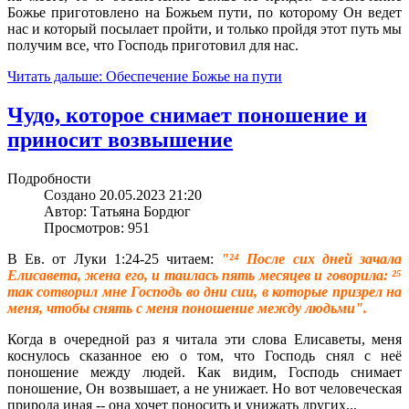
Божье приготовлено на Божьем пути, по которому Он ведет
нас и который посылает пройти, и только пройдя этот путь мы
получим все, что Господь приготовил для нас.
Читать дальше: Обеспечение Божье на пути
Чудо, которое снимает поношение и
приносит возвышение
Подробности
Создано 20.05.2023 21:20
Автор: Татьяна Бордюг
Просмотров: 951
В Ев. от Луки 1:24-25 читаем:
"²⁴ После сих дней зачала
Елисавета, жена его, и таилась пять месяцев и говорила: ²⁵
так сотворил мне Господь во дни сии, в которые призрел на
меня, чтобы снять с меня поношение между людьми".
Когда в очередной раз я читала эти слова Елисаветы, меня
коснулось сказанное ею о том, что Господь снял с неё
поношение между людей. Как видим, Господь снимает
поношение, Он возвышает, а не унижает. Но вот человеческая
природа иная -- она хочет поносить и унижать других...