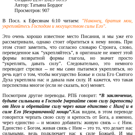
Автор: Татьяна Бордюг
Просмотров: 907
В Посл. к Ефесянам 6:10 читаем:
"Наконец, братия мои,
укрепляйтесь Господом и могуществом силы Его".
Это очень хорошо известное место Писания, и мы уже его
рассматривали, однако стоит обратиться к нему вновь. При
этом стоит заметить, что согласно словарю Стронга, слово,
переведенное как “укрепляйтесь”, в оригинале не имеет этой
формы возвратной формы глагола, но значит просто
“укреплять, давать силу”. Следовательно, это немного
переводит стрелки -- не мы сами пытаемся укрепляться, но
речь идет о том, чтобы могущество Божье и сила Его Святого
Духа укрепляла нас и давала нам силу. И кажется, что такая
перспектива многое (если не сказать, все) меняет.
Посмотрим другие переводы. РПБ говорит:
“В заключение,
будьте сильными в Господе [черпайте свою силу (крепость)
от Него и обретайте силу через ваше единство с Ним] и в
силе Его [безграничной] мощи”.
Как видим, в этом переводе
говорится черпать свою силу и крепость от Бога, а именно,
через единство -- и можно добавить: живую связь -- с Ним.
Единство с Богом, живая связь с Ним -- это то, что делает нас
сильными, ведь подключает нас к силе Божьей. И мы