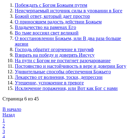
Побеждать с Богом Божьим путем
Неисчерпаемый источник силы в уповании в Боге
Божий ответ, который дает простор
О приносящем радость действии Божьем
Владычество на раменах Его
Во тьме воссиял свет великий
О восстановлении Божьем, или В два раза больше
жизни
Господь обратит огорчение в триумф
Взирать на победу и доверять Иисусу
На пути с Богом не постигнет разочарование
Постоянство и настойчивость в вере и доверии Богу
Удивительные способы обеспечения Божьего
Лекарство от волнения, тоски, депрессии
Утешение, успокоение в тревоге
Исключение поражения, или Вот как Бог с нами
Страница 6 из 45
В начало
Назад
1
2
3
4