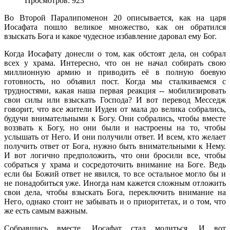
Просмотров: 923
Во Второй Паралипоменон 20 описывается, как на царя
Иосафата пошло великое множество, как он обратился
взыскать Бога и какое чудесное избавление даровал ему Бог.
Когда Иосафату донесли о том, как обстоят дела, он собрал
всех у храма. Интересно, что он не начал собирать свою
миллионную армию и приводить её в полную боевую
готовность, но объявил пост. Когда мы сталкиваемся с
трудностями, какая наша первая реакция -- мобилизировать
свои силы или взыскать Господа? И вот перевод Месседж
говорит, что все жители Иудеи от мала до велика собрались,
будучи внимательными к Богу. Они собрались, чтобы вместе
воззвать к Богу, но они были и настроены на то, чтобы
услышать от Него. И они получили ответ. И всем, кто желает
получить ответ от Бога, нужно быть внимательными к Нему.
И вот логично предположить, что они бросили все, чтобы
собраться у храма и сосредоточить внимание на Боге. Ведь
если бы Божий ответ не явился, то все остальное могло бы и
не понадобиться уже. Иногда нам кажется сложным отложить
свои дела, чтобы взыскать Бога, переключить внимание на
Него, однако стоит не забывать и о приоритетах, и о том, что
же есть самым важным.
Собравшись вместе, Иосафат стал молиться. И вот