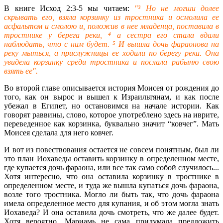
В книге Исход 2:3-5 мы читаем:
"³ Но не могши долее
скрывать его, взяла корзинку из тростника и осмолила ее
асфальтом и смолою и, положив в нее младенца, поставила в
тростнике у берега реки, ⁴ а сестра его стала вдали
наблюдать, что с ним будет. ⁵ И вышла дочь фараонова на
реку мыться, а прислужницы ее ходили по берегу реки. Она
увидела корзинку среди тростника и послала рабыню свою
взять ее".
Во второй главе описывается история Моисея от рождения до
того, как он вырос и вышел к Израильтянам, и как после
убежал в Египет, но остановимся на начале истории. Как
говорят раввины, слово, которое употреблено здесь на иврите,
переведенное как корзинка, буквально значит “ковчег”. Мать
Моисея сделала для него ковчег.
И вот из повествования остается не совсем понятным, был ли
это план Иохаведы оставить корзинку в определенном месте,
где купается дочь фараона, или все так само собой случилось...
Хотя интересно, что она оставила корзинку в тростнике в
определенном месте, и туда же вышла купаться дочь фараона,
возле того тростника. Могло ли быть так, что дочь фараона
имела определенное место для купания, и об этом могла знать
Иохаведа? И она оставила дочь смотреть, что же далее будет.
Хотя вероятно, Мариамь не сама придумала предложить