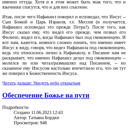
именно оттуда. Хотя и в этом может быть знак того, что и
язычники спасутся, что и для них спасение.
Итак, после чего Нафанаил поверил и исповедал, что Иисус --
Сын Божий и Царь Израиля, т.е. Мессия (и получается,
Нафанаил исповедал это прежде Петра?). После того, как
Иисус сказал ему, что видел его прежде, чем позвал его
Филипп, видел его, когда Нафанаил был под смоковницею. И
вот нам, кажется, немного сложно понять, что именно имеет
Иисус в виду, говоря, что видел Нафанаила под смоковницею,
ведь это относилось лично к Нафанаилу, и Писание нам не
раскрывает, что именно Нафанаил делал под смоковницею --
молился ли или читал/размышлял над Писанием, -- но
сказанное ему Иисусом настолько впечетлило его, что он тут
же поверил в Божественность Иисуса.
Читать дальше: Увидеть небо открытым
Обеспечение Божье на пути
Подробности
Создано 11.06.2023 12:43
Автор: Татьяна Бордюг
Просмотров: 948