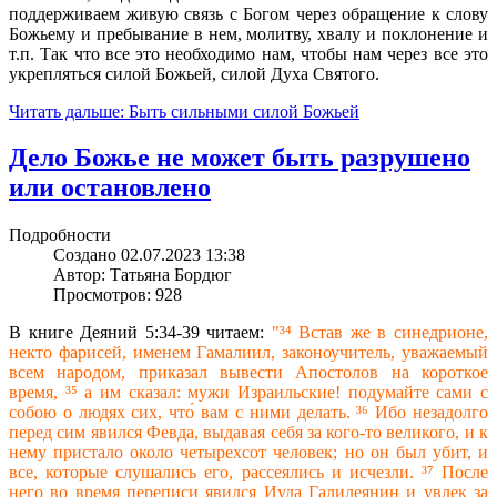
поддерживаем живую связь с Богом через обращение к слову
Божьему и пребывание в нем, молитву, хвалу и поклонение и
т.п. Так что все это необходимо нам, чтобы нам через все это
укрепляться силой Божьей, силой Духа Святого.
Читать дальше: Быть сильными силой Божьей
Дело Божье не может быть разрушено
или остановлено
Подробности
Создано 02.07.2023 13:38
Автор: Татьяна Бордюг
Просмотров: 928
В книге Деяний 5:34-39 читаем:
"³⁴ Встав же в синедрионе,
некто фарисей, именем Гамалиил, законоучитель, уважаемый
всем народом, приказал вывести Апостолов на короткое
время, ³⁵ а им сказал: мужи Израильские! подумайте сами с
собою о людях сих, что́ вам с ними делать. ³⁶ Ибо незадолго
перед сим явился Февда, выдавая себя за кого‐то великого, и к
нему пристало около четырехсот человек; но он был убит, и
все, которые слушались его, рассеялись и исчезли. ³⁷ После
него во время переписи явился Иуда Галилеянин и увлек за