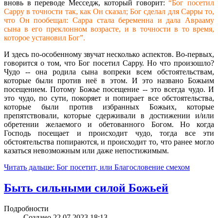
вновь в переводе Месседж, который говорит:
“Бог посетил
Сарру в точности так, как Он сказал; Бог сделал для Сарры то,
что Он пообещал: Сарра стала беременна и дала Аврааму
сына в его преклонном возрасте, и в точности в то время,
которое установил Бог”.
И здесь по-особенному звучат несколько аспектов. Во-первых,
говорится о том, что Бог посетил Сарру. Но что произошло?
Чудо -- она родила сына вопреки всем обстоятельствам,
которые были против неё в этом. И это названо Божьим
посещением. Потому Божье посещение -- это всегда чудо. И
это чудо, по сути, покоряет и попирает все обстоятельства,
которые были против избранных Божьих, которые
препятствовали, которые сдерживали в достижении и/или
обретении желаемого и обетованного Богом. Но когда
Господь посещает и происходит чудо, тогда все эти
обстоятельства попираются, и происходит то, что ранее могло
казаться невозможным или даже непостижимым.
Читать дальше: Бог посетит, или Благословение смехом
Быть сильными силой Божьей
Подробности
Создано 22.07.2023 18:13