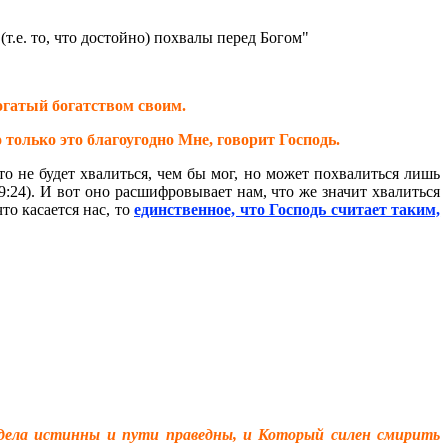
т.е. то, что достойно) похвалы перед Богом"
богатый богатством своим.
о только это благоугодно Мне, говорит Господь.
что не будет хвалиться, чем бы мог, но может похвалиться лишь
9:24). И вот оно расшифровывает нам, что же значит хвалиться
то касается нас, то
единственное, что Господь считает таким,
е дела истинны и пути праведны, и Который силен смирить