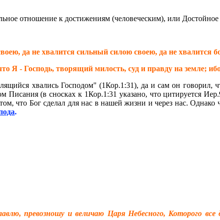
льное отношение к достижениям (человеческим), или Достойное (
своею, да не хвалится сильный силою своею, да не хвалится 
то Я - Господь, творящий милость, суд и правду на земле; иб
алящийся хвались Господом" (1Кор.1:31), да и сам он говорил, 
м Писания (в сносках к 1Кор.1:31 указано, что цитируется Иер.
ом, что Бог сделал для нас в нашей жизни и через нас. Однако ч
пода
.
славлю, превозношу и величаю Царя Небесного, Которого вс