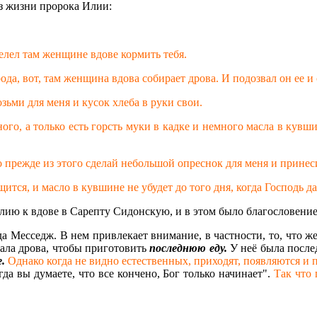
из жизни пророка Илии:
елел там женщине вдове кормить тебя.
ода, вот, там женщина вдова собирает дрова. И подозвал он ее и 
озьми для меня и кусок хлеба в руки свои.
ого, а только есть горсть муки в кадке и немного масла в кувши
но прежде из этого сделай небольшой опреснок для меня и принеси
щится, и масло в кувшине не убудет до того дня, когда Господь д
лию к вдове в Сарепту Сидонскую, и в этом было благословение
да Месседж. В нем привлекает внимание, в частности, то, что 
ирала дрова, чтобы приготовить
последнюю еду.
У неё была после
.
Однако когда не видно естественных, приходят, появляются и 
да вы думаете, что все кончено, Бог только начинает".
Так что 