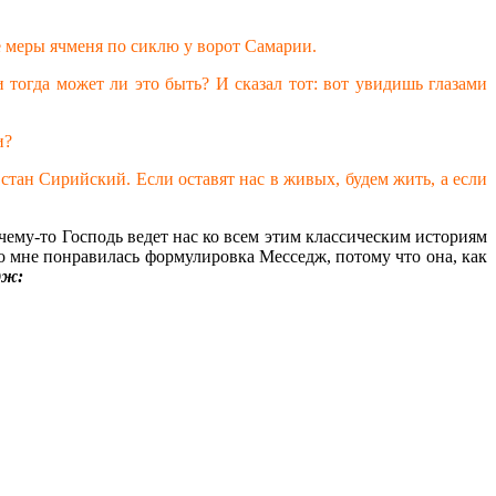
ве меры ячменя по сиклю у ворот Самарии.
и тогда может ли это быть? И сказал тот: вот увидишь глазами
и?
 стан Сирийский. Если оставят нас в живых, будем жить, а если
чему-то Господь ведет нас ко всем этим классическим историям
ко мне понравилась формулировка Месседж, потому что она, как
дж: