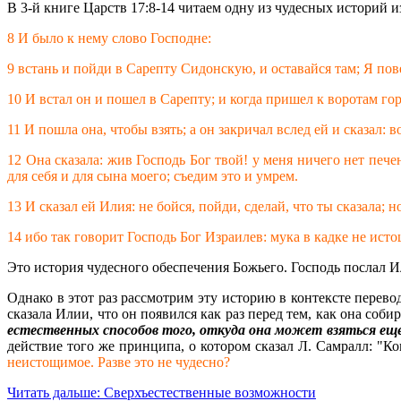
В 3-й книге Царств 17:8-14 читаем одну из чудесных историй 
8 И было к нему слово Господне:
9 встань и пойди в Сарепту Сидонскую, и оставайся там; Я пов
10 И встал он и пошел в Сарепту; и когда пришел к воротам гор
11 И пошла она, чтобы взять; а он закричал вслед ей и сказал: в
12 Она сказала: жив Господь Бог твой! у меня ничего нет печен
для себя и для сына моего; съедим это и умрем.
13 И сказал ей Илия: не бойся, пойди, сделай, что ты сказала; 
14 ибо так говорит Господь Бог Израилев: мука в кадке не исто
Это история чудесного обеспечения Божьего. Господь послал И
Однако в этот раз рассмотрим эту историю в контексте перево
сказала Илии, что он появился как раз перед тем, как она соб
естественных способов того, откуда она может взяться еще
действие того же принципа, о котором сказал Л. Самралл: "Ког
неистощимое. Разве это не чудесно?
Читать дальше: Сверхъестественные возможности