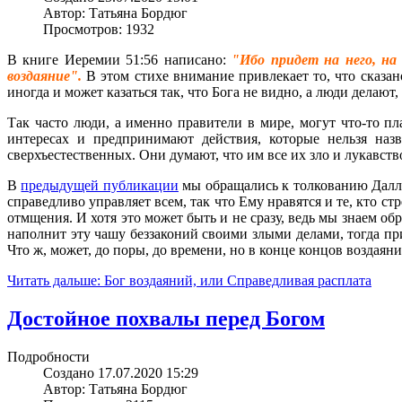
Автор: Татьяна Бордюг
Просмотров: 1932
В книге Иеремии 51:56 написано:
"Ибо придет на него, на
воздаяние".
В этом стихе внимание привлекает то, что сказано
иногда и может казаться так, что Бога не видно, а люди делают, 
Так часто люди, а именно правители в мире, могут что-то п
интересах и предпринимают действия, которые нельзя наз
сверхъестественных. Они думают, что им все их зло и лукавств
В
предыдущей публикации
мы обращались к толкованию Даллас
справедливо управляет всем, так что Ему нравятся и те, кто с
отмщения. И хотя это может быть и не сразу, ведь мы знаем об
наполнит эту чашу беззаконий своими злыми делами, тогда прид
Что ж, может, до поры, до времени, но в конце концов воздаян
Читать дальше: Бог воздаяний, или Справедливая расплата
Достойное похвалы перед Богом
Подробности
Создано 17.07.2020 15:29
Автор: Татьяна Бордюг