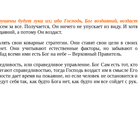
ушены будут луки их; ибо Господь, Бог воздаяний, воздаст
ем за все. Получается, Он ничего не упускает из виду. И хотя
здаяний, а потому Он воздаст.
лять свои коварные стратегии. Они ставят свои цели в своих
 нет. Они учитывают естественные факторы, но забывают о
Над всеми ими есть Бог на небе -- Верховный Правитель.
дливость, или справедливое управление. Бог Сам есть тот, кто
регают справедливостью, тогда Господь воздаст им в смысле Его
ости дает время на покаяние, но если человек не остановится и
 себя так, как будто Бога нет, как будто им все сойдет с рук.