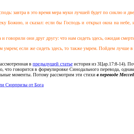
сподь: завтра в это время мера муки лучшей будет по сиклю и д
еку Божию, и сказал: если бы Господь и открыл окна на небе, 
и говорили они друг другу: что нам сидеть здесь, ожидая смерт
ам умрем; если же сидеть здесь, то также умрем. Пойдем лучше в
рассмотренная в
предыдущей статье
история из 3Цар.17:8-14). По
тно, что говорится в формулировке Синодального перевода, одна
дельные моменты. Потому рассмотрим эти стихи
в переводе Мессе
или Сюрпризы от Бога