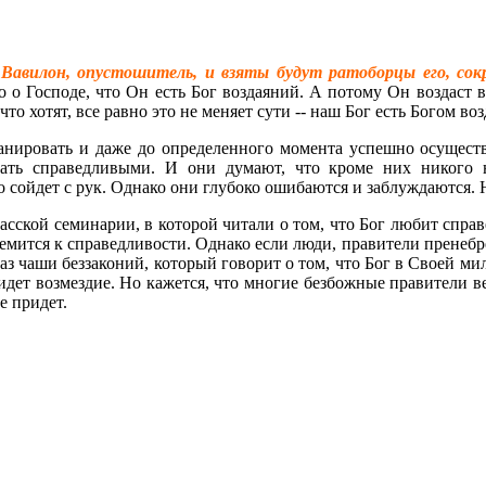
 Вавилон, опустошитель, и взяты будут ратоборцы его, сокр
 о Господе, что Он есть Бог воздаяний. А потому Он воздаст вс
что хотят, все равно это не меняет сути -- наш Бог есть Богом во
ланировать и даже до определенного момента успешно осуществ
вать справедливыми. И они думают, что кроме них никого
о сойдет с рук. Однако они глубоко ошибаются и заблуждаются. 
ской семинарии, в которой читали о том, что Бог любит справе
тремится к справедливости. Однако если люди, правители пренеб
раз чаши беззаконий, который говорит о том, что Бог в Своей мил
ет возмездие. Но кажется, что многие безбожные правители ведут
ие придет.