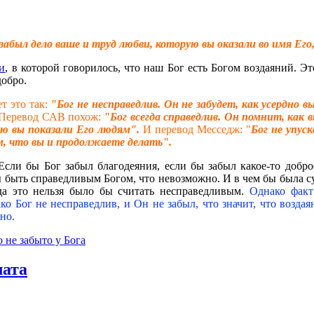
 забыл дело ваше и труд любви, которую вы оказали во имя Ег
и
, в которой говорилось, что наш Бог есть Богом воздаяний. Э
добро.
т это так:
"Бог не несправедлив. Он не забудет, как усердно в
Перевод САВ похож:
"Бог всегда справедлив. Он помнит, как 
ую вы показали Его людям".
И перевод Месседж: "
Бог не упус
, что вы и продолжаете делать".
Если бы Бог забыл благодеяния, если бы забыл какое-то доброе
бы быть справедливым Богом, что невозможно. И в чем бы была с
гда это нельзя было бы считать несправедливым.
Однако факт
ко Бог не несправедлив, и Он не забыл, что значит, что возда
но.
 не забыто у Бога
лата