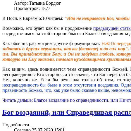
Автор: Татьяна Бордюг
Просмотров: 1877
В Посл. к Евреям 6:10 читаем:
"Ибо не неправеден Бог, чтобы
Возможно, это будет как бы в продолжение
предыдущей стать
сосредоточимся на этой стороне благого Божьего воздаяния за 
Как обычно, рассмотрим другие формулировки.
НЖПБ передае
заботясь о других верующих, как вы [делаете] и до сих пор".
им. Вы принадлежите Богу, и Он не забудет любовь, котор
которую вы Ему оказали, помогая нуждающимся христианам
Как видим, здесь поднимается тема справедливости Божьей. 
несправедливо с Его стороны, а это значит, что Бог перестал 
Нет, конечно же. Если бы речь шла только об этом, то то
несправедливость бы была в этом отсутствии воздаяния. Одна
праведность Божью, что, как уже было сказано выше, невозмож
Читать дальше: Благое воздаяние по справедливости, или Ничто
Бог воздаяний, или Справедливая расп
Подробности
Создано 25.07.2020 15:01